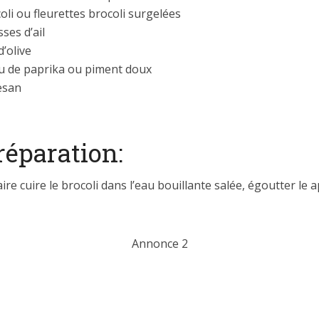
oli ou fleurettes brocoli surgelées
ses d’ail
d’olive
u de paprika ou piment doux
esan
réparation:
aire cuire le brocoli dans l’eau bouillante salée, égoutter le 
Annonce 2