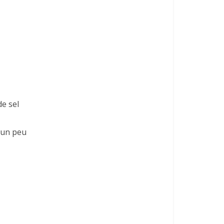
de sel
s un peu