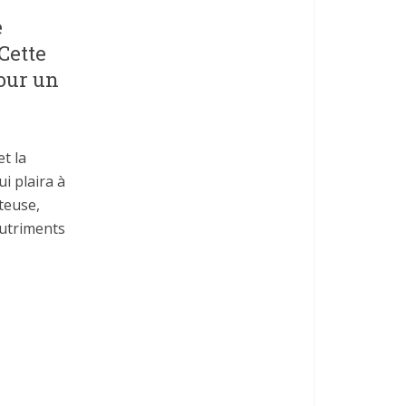
e
 Cette
pour un
et la
ui plaira à
teuse,
nutriments