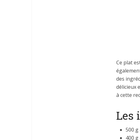
Ce plat es
également
des ingréd
délicieux 
à cette re
Les 
500 g
400 g 