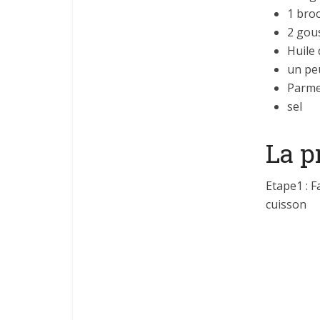
1 broc
2 gous
Huile 
un pe
Parm
sel
La p
Etape1 : F
cuisson