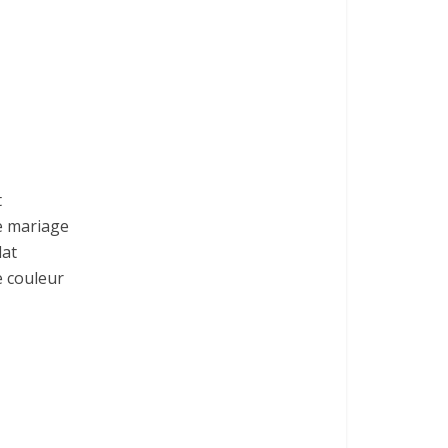
t
e mariage
lat
e couleur