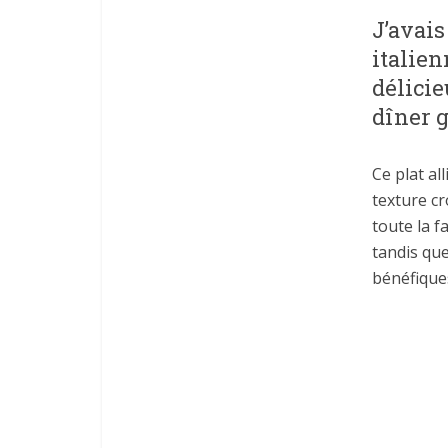
J’avais
italien
délicie
dîner 
Ce plat al
texture cr
toute la f
tandis que
bénéfiques