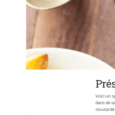
Pré
Voici un s
dans de la
moutardé e