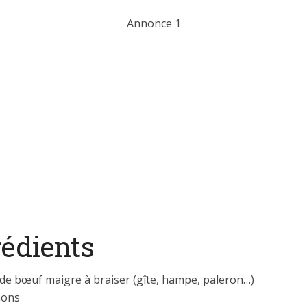
Annonce 1
rédients
 de bœuf maigre à braiser (gîte, hampe, paleron…)
nons