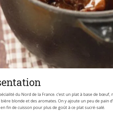
sentation
pécialité du Nord de la France. c’est un plat à base de bœuf, 
 bière blonde et des aromates. On y ajoute un peu de pain d
n fin de cuisson pour plus de goût à ce plat sucré-salé.