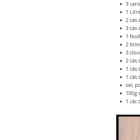
3 caro
1 Litr
2 càs
3 càs 
1 feui
2 bri
3 clou
2 càs
1 càs 
1 càs 
sel, p
100g d
1 càc