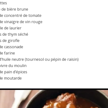
ttes
e de bière brune
 de concentré de tomate
de vinaigre de vin rouge
lle de laurier
ns de thym séché
s de girofle
 de cassonade
de farine
d’huile neutre (tournesol ou pépin de raisin)
oivre du moulin
e pain d’épices
 de moutarde