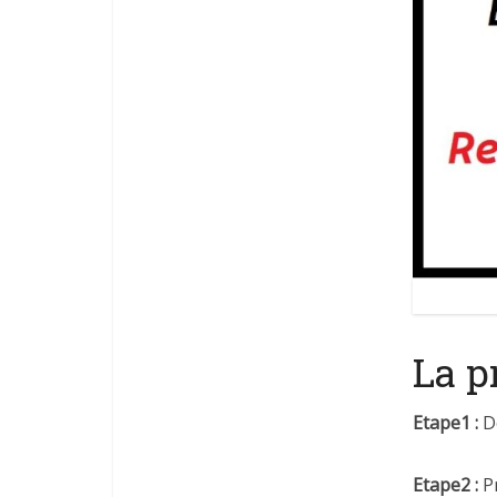
Boeuf à l
La p
Etape1 :
D
Etape2 :
Pr