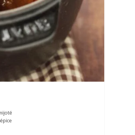
mijoté
’épice