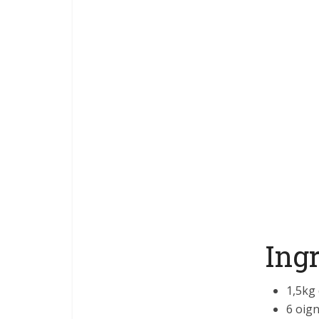
Ing
1,5kg
6 oig