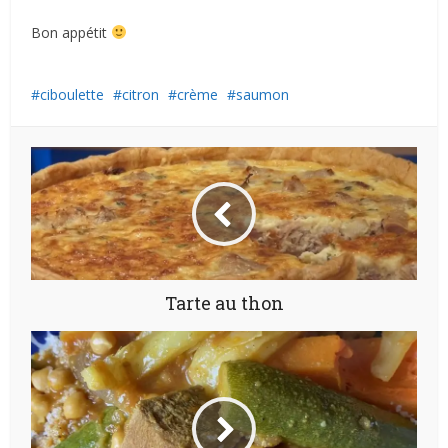
Bon appétit
ciboulette
citron
crème
saumon
Tarte au thon