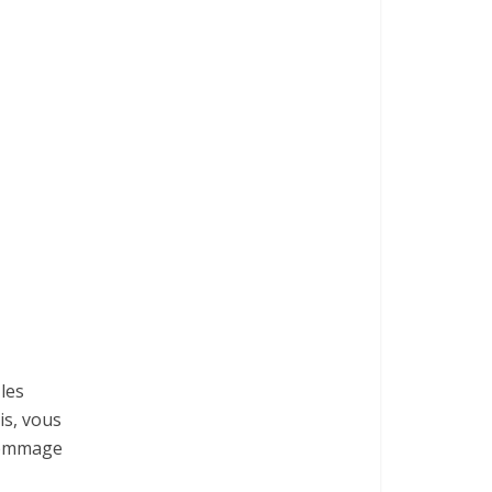
 les
is, vous
 dommage