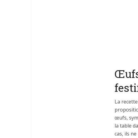
Œufs
festi
La recette
propositio
œufs, symb
la table 
cas, ils n