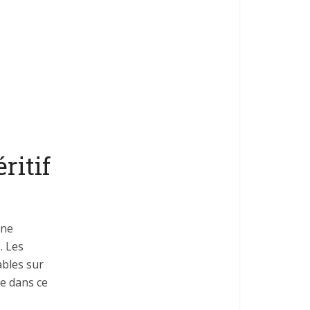
ritif
une
. Les
ables sur
me dans ce