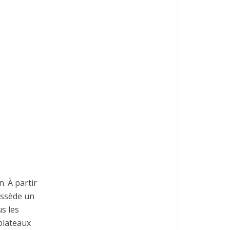
. À partir
possède un
us les
 plateaux