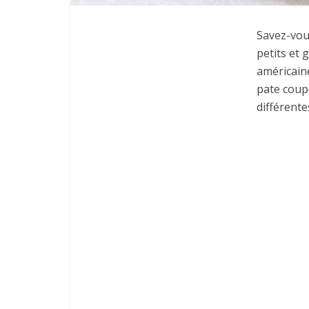
Savez-vou
petits et 
américaine
pate coupé
différente