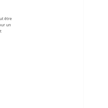
ut être
pour un
t