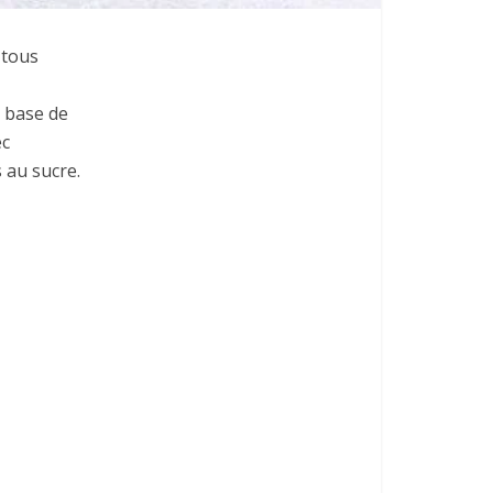
 tous
a base de
ec
 au sucre.