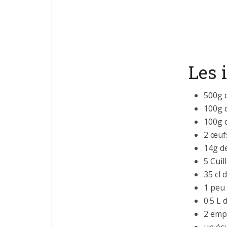
Les 
500g d
100g 
100g 
2 œuf
14g d
5 Cuil
35 cl d
1 peu 
0.5 L 
2 emp
un écu