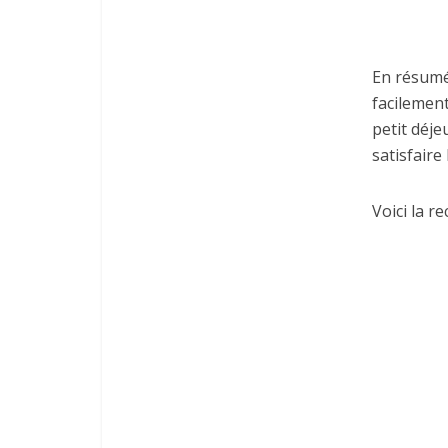
En résumé,
facilement
petit déj
satisfaire
Voici la r