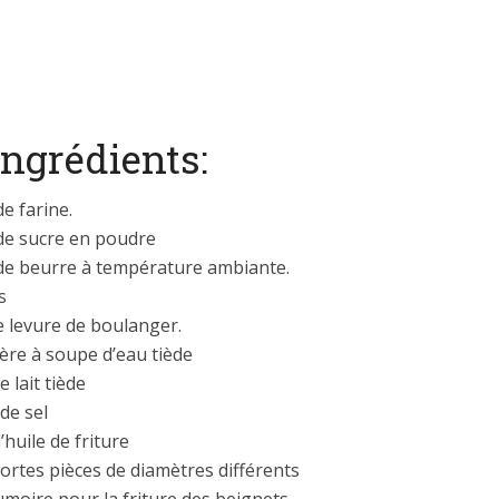
ingrédients:
e farine.
de sucre en poudre
de beurre à température ambiante.
s
e levure de boulanger.
lère à soupe d’eau tiède
e lait tiède
de sel
d’huile de friture
ortes pièces de diamètres différents
moire pour la friture des beignets