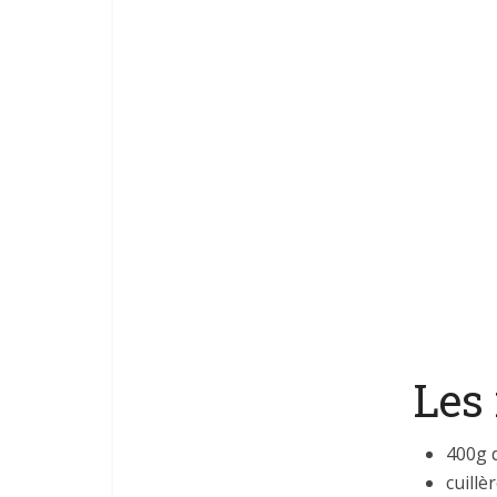
Les 
400g 
cuillè