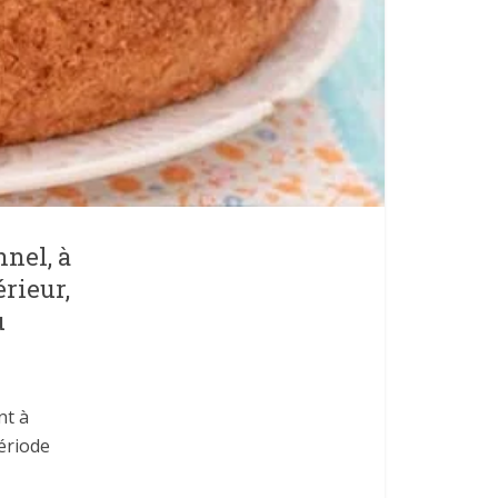
nel, à
érieur,
u
nt à
période