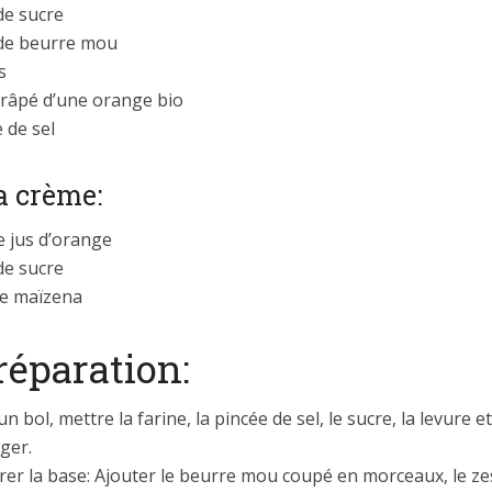
de sucre
de beurre mou
s
 râpé d’une orange bio
 de sel
a crème:
e jus d’orange
de sucre
de maïzena
réparation:
n bol, mettre la farine, la pincée de sel, le sucre, la levure et
ger.
rer la base: Ajouter le beurre mou coupé en morceaux, le ze