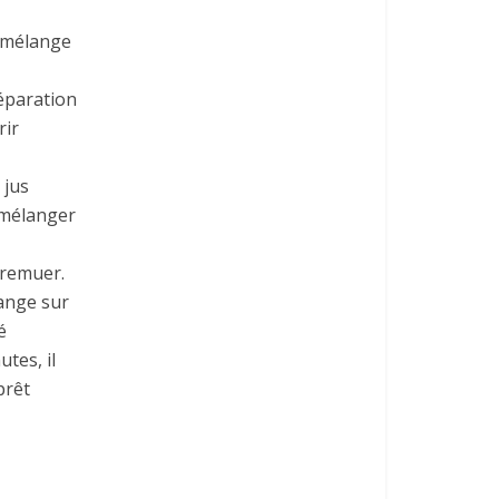
n mélange
éparation
rir
 jus
t mélanger
 remuer.
range sur
é
tes, il
prêt