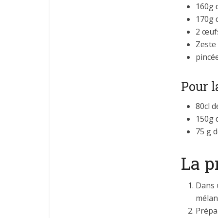
160g 
170g 
2 œuf
Zeste
pincée
Pour l
80cl d
150g 
75 g 
La p
Dans u
mélan
Prépa