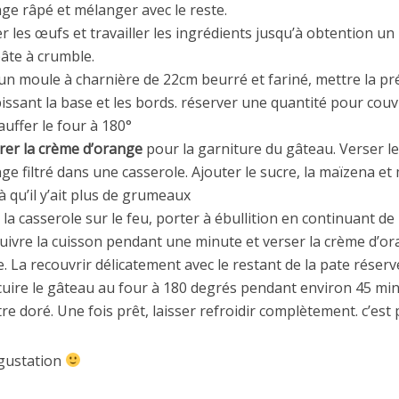
ge râpé et mélanger avec le reste.
r les œufs et travailler les ingrédients jusqu’à obtention u
âte à crumble.
un moule à charnière de 22cm beurré et fariné, mettre la pr
issant la base et les bords. réserver une quantité pour couv
uffer le four à 180°
rer la crème d’orange
pour la garniture du gâteau. Verser le
ge filtré dans une casserole. Ajouter le sucre, la maïzena e
à qu’il y’ait plus de grumeaux
 la casserole sur le feu, porter à ébullition en continuant de
uivre la cuisson pendant une minute et verser la crème d’o
e. La recouvrir délicatement avec le restant de la pate réserv
cuire le gâteau au four à 180 degrés pendant environ 45 minu
tre doré. Une fois prêt, laisser refroidir complètement. c’est 
gustation