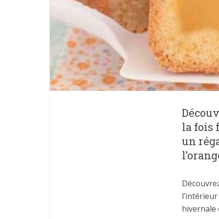
Découvr
la fois
un réga
l’orang
Découvrez 
l’intérieu
hivernale 