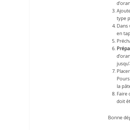
d’oran
Ajoute
type p
Dans 
en tap
Précha
Prépa
d’oran
jusqu’
Placer
Pours
la pât
Faire 
doit ê
Bonne dé