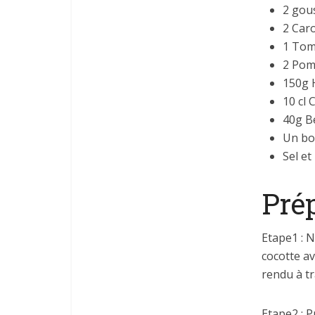
2 gous
2 Car
1 Tom
2 Pom
150g 
10 cl
40g B
Un bo
Sel et
Prép
Etape1 : N
cocotte ave
rendu à tr
Etape2 : P