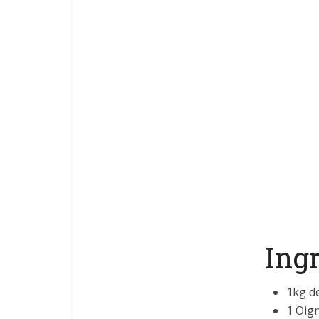
Ing
1kg d
1 Oig