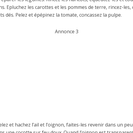
s. Epluchez les carottes et les pommes de terre, rincez-les,
its dés. Pelez et épépinez la tomate, concassez la pulpe.
Annonce 3
elez et hachez l’ail et l’oignon, faites-les revenir dans un peu
ns une cocotte sur feu doux. Quand l’oignon est transparent