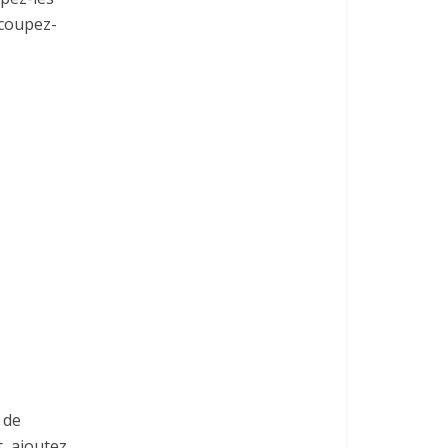
 coupez-
 de
, ajoutez