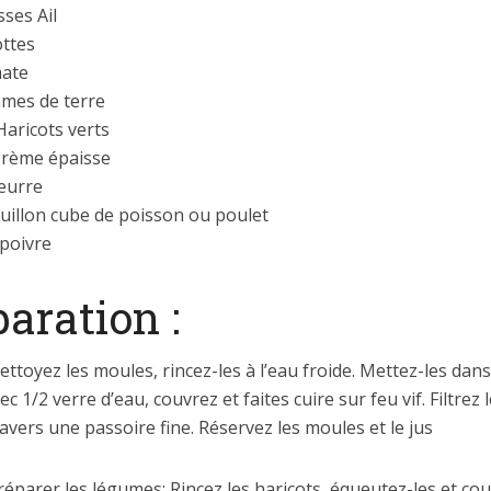
ses Ail
ottes
ate
mes de terre
Haricots verts
 Crème épaisse
eurre
uillon cube de poisson ou poulet
 poivre
aration :
ettoyez les moules, rincez-les à l’eau froide. Mettez-les dan
c 1/2 verre d’eau, couvrez et faites cuire sur feu vif. Filtrez l
avers une passoire fine. Réservez les moules et le jus
réparer les légumes: Rincez les haricots, équeutez-les et co