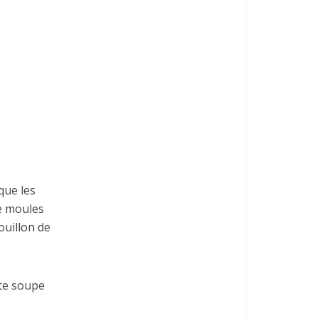
que les
de moules
ouillon de
tte soupe