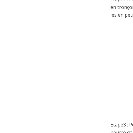
en tronçon
les en pet
Etape3 : P
beurre da