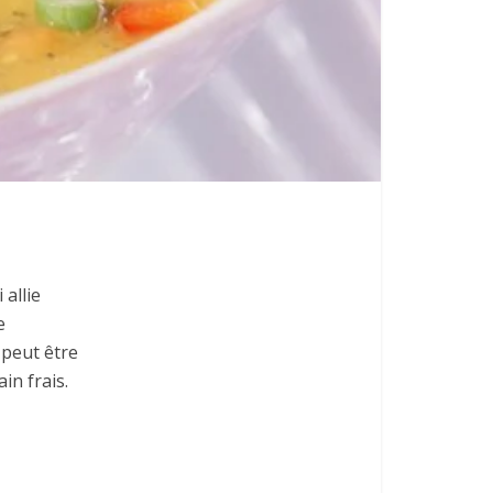
allie
e
 peut être
in frais.