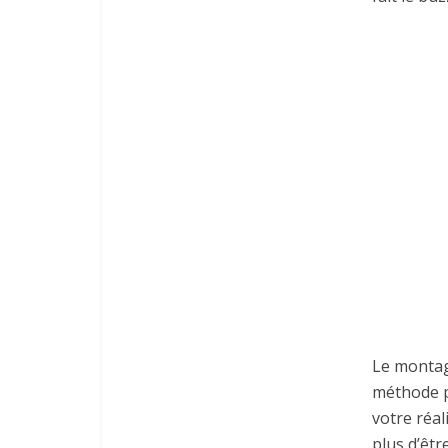
Le montage
méthode p
votre réal
plus d’êtr