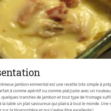
sentation
 crémeux jambon emmental est une recette très simple à pré
arfait à comme apéritif ou comme plat.Juste avec un rouleau
 , quelques tranches de jambon et tout type de fromage suff
 la table un plat savoureux qui plaira à tout le monde. Une 
zz sur la blogosphère et qui s’avère être excellente !