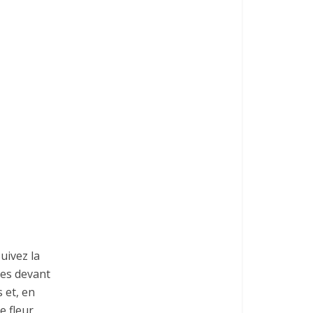
uivez la
ves devant
 et, en
e fleur