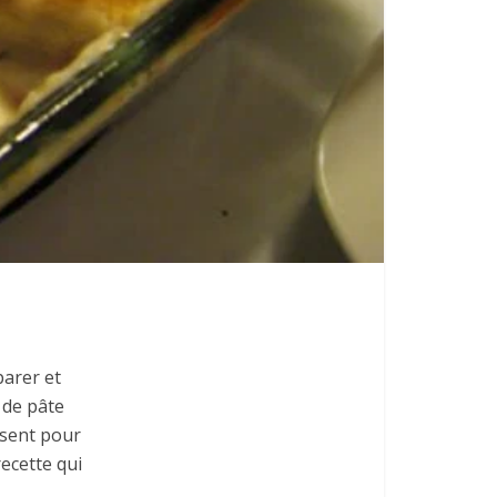
parer et
 de pâte
isent pour
recette qui