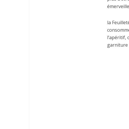
émerveille
la Feuille
consommée
l’apéritif
garniture