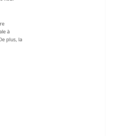
tre
ale à
De plus, la