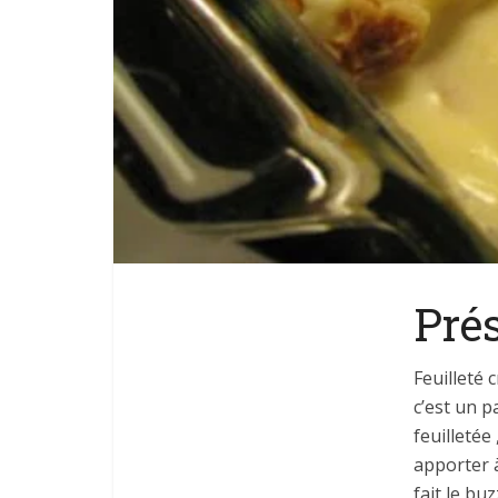
Pré
Feuilleté
c’est un p
feuilletée
apporter à
fait le bu