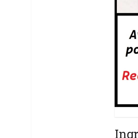
Avocats au
Ing