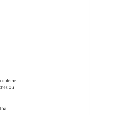
problème.
îches ou
 Une