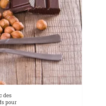
c des
fs pour