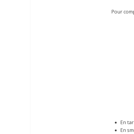
Pour compl
En tar
En smo