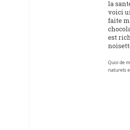
la sant
voici u
faite m
chocola
est ric
noisett
Quoi de mi
naturels e