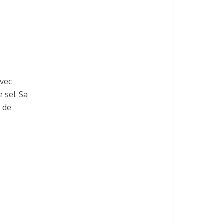
avec
 sel. Sa
t de