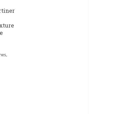
rtiner
exture
de
nes,