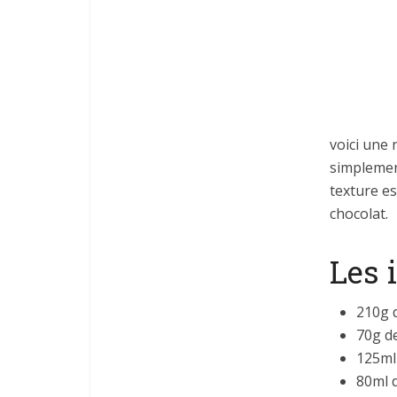
voici une 
simplement
texture es
chocolat.
Les 
210g 
70g d
125ml 
80ml 