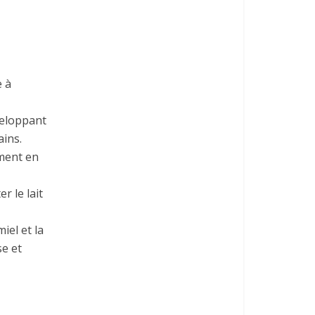
e à
nveloppant
ains.
rment en
r le lait
iel et la
se et