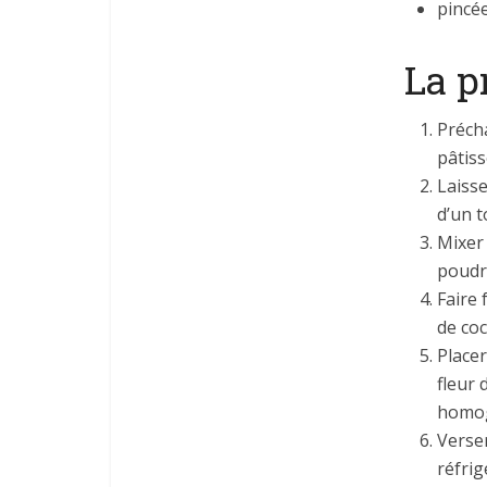
pincée
La p
Précha
pâtiss
Laisse
d’un t
Mixer 
poudr
Faire 
de coc
Placer
fleur 
homo
Verse
réfri